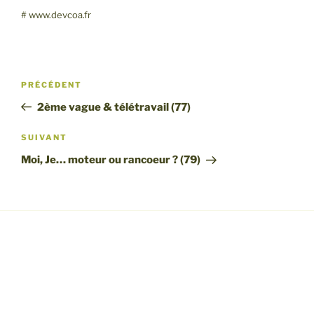
SHARE
RSS FEED
# www.devcoa.fr
LINK
EMBED
Navigation
Article
PRÉCÉDENT
de
précédent
2ème vague & télétravail (77)
l’article
Article
SUIVANT
suivant
Moi, Je… moteur ou rancoeur ? (79)