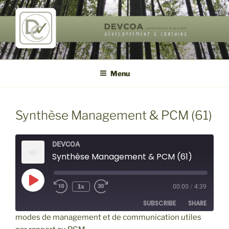
Aller
au
contenu
principal
DEVCOA
performances & équilibre de vie
Menu
Synthèse Management & PCM (61)
DEVCOA
Synthèse Management & PCM (61)
Play
1x
00:00
/
4:39
Episode
SUBSCRIBE
SHARE
modes de management et de communication utiles