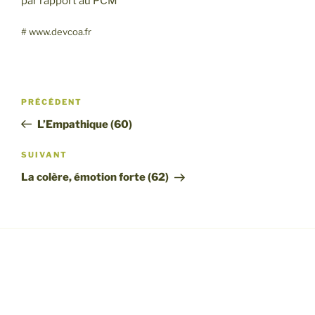
par rapport au PCM
SHARE
RSS FEED
# www.devcoa.fr
LINK
EMBED
Navigation
Article
PRÉCÉDENT
de
précédent
L’Empathique (60)
l’article
Article
SUIVANT
suivant
La colère, émotion forte (62)