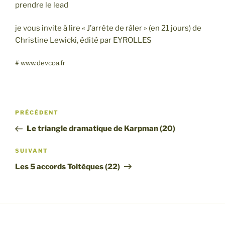
prendre le lead
SHARE
RSS FEED
je vous invite à lire « J’arrête de râler » (en 21 jours) de
LINK
Christine Lewicki, édité par EYROLLES
EMBED
# www.devcoa.fr
Navigation
Article
PRÉCÉDENT
de
précédent
Le triangle dramatique de Karpman (20)
l’article
Article
SUIVANT
suivant
Les 5 accords Toltèques (22)