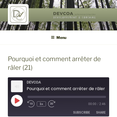
Aller
au
contenu
principal
DEVCOA
performances & équilibre de vie
Menu
Pourquoi et comment arrêter de
râler (21)
DEVCOA
Pourquoi et comment arrêter de râler (21)
Play
1x
00:00
/
2:46
Episode
SUBSCRIBE
SHARE