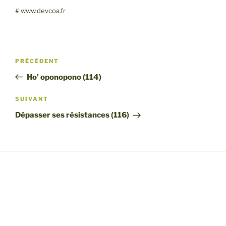
SHARE
RSS FEED
# www.devcoa.fr
LINK
EMBED
Navigation
Article
PRÉCÉDENT
de
précédent
Ho’ oponopono (114)
l’article
Article
SUIVANT
suivant
Dépasser ses résistances (116)