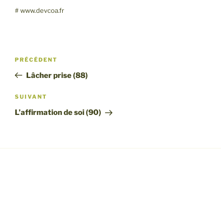
SHARE
RSS FEED
# www.devcoa.fr
LINK
EMBED
Navigation
Article
PRÉCÉDENT
de
précédent
Lâcher prise (88)
l’article
Article
SUIVANT
suivant
L’affirmation de soi (90)