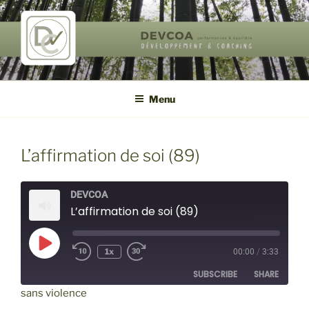
Aller
au
contenu
principal
DEVCOA
performances & équilibre de vie
Menu
L’affirmation de soi (89)
DEVCOA
L’affirmation de soi (89)
Play
1x
00:00
/
3:33
Episode
SUBSCRIBE
SHARE
sans violence