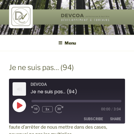
Aller
au
contenu
principal
DEVCOA
performances & équilibre de vie
Menu
Je ne suis pas… (94)
DEVCOA
Je ne suis pas... (94)
Play
1x
00:00
/
3:04
Episode
SUBSCRIBE
SHARE
faute d’arrêter de nous mettre dans des cases,