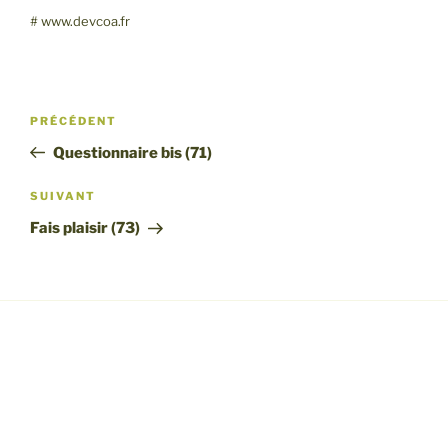
SHARE
RSS FEED
# www.devcoa.fr
LINK
EMBED
Navigation
Article
PRÉCÉDENT
de
précédent
Questionnaire bis (71)
l’article
Article
SUIVANT
suivant
Fais plaisir (73)