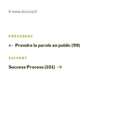
SHARE
RSS FEED
# www.devcoa.fr
LINK
EMBED
Navigation
Article
PRÉCÉDENT
de
précédent
Prendre la parole en public (99)
l’article
Article
SUIVANT
suivant
Success Process (101)