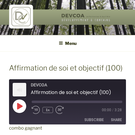
Aller
au
contenu
principal
DEVCOA
performances & équilibre de vie
Menu
Affirmation de soi et objectif (100)
DEVCOA
Affirmation de soi et objectif (100)
Play
1x
00:00
/
3:28
Episode
SUBSCRIBE
SHARE
combo gagnant